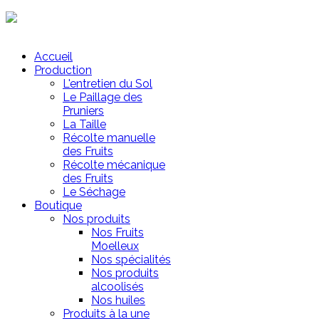
Mon Panier
Accueil
Production
L'entretien du Sol
Le Paillage des
Pruniers
La Taille
Récolte manuelle
des Fruits
Récolte mécanique
des Fruits
Le Séchage
Boutique
Nos produits
Nos Fruits
Moelleux
Nos spécialités
Nos produits
alcoolisés
Nos huiles
Produits à la une