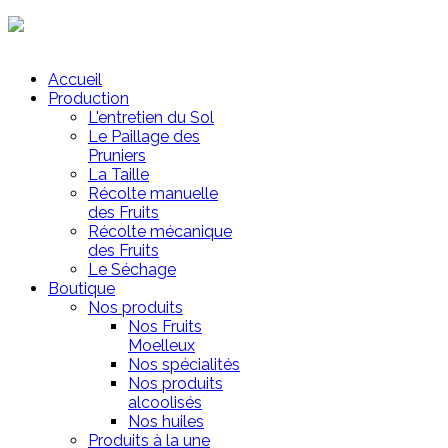
Mon Panier
Accueil
Production
L'entretien du Sol
Le Paillage des
Pruniers
La Taille
Récolte manuelle
des Fruits
Récolte mécanique
des Fruits
Le Séchage
Boutique
Nos produits
Nos Fruits
Moelleux
Nos spécialités
Nos produits
alcoolisés
Nos huiles
Produits à la une