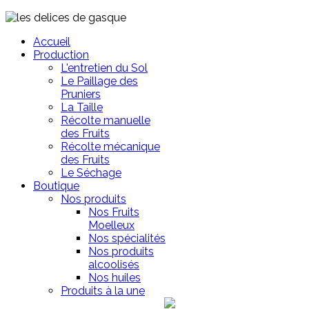
Accueil
Production
L'entretien du Sol
Le Paillage des
Pruniers
La Taille
Récolte manuelle
des Fruits
Récolte mécanique
des Fruits
Le Séchage
Boutique
Nos produits
Nos Fruits
Moelleux
Nos spécialités
Nos produits
alcoolisés
Nos huiles
Produits à la une