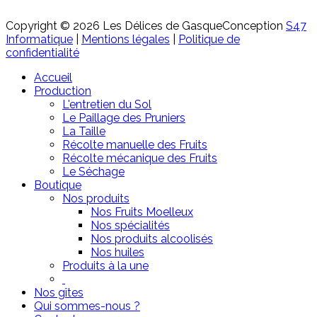
Copyright © 2026 Les Délices de Gasque
Conception
S47
Informatique
|
Mentions légales
|
Politique de
confidentialité
Accueil
Production
L'entretien du Sol
Le Paillage des Pruniers
La Taille
Récolte manuelle des Fruits
Récolte mécanique des Fruits
Le Séchage
Boutique
Nos produits
Nos Fruits Moelleux
Nos spécialités
Nos produits alcoolisés
Nos huiles
Produits à la une
Nos gîtes
Qui sommes-nous ?