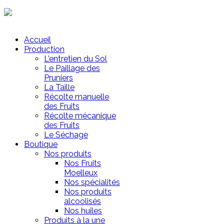
Mon Panier
Accueil
Production
L'entretien du Sol
Le Paillage des
Pruniers
La Taille
Récolte manuelle
des Fruits
Récolte mécanique
des Fruits
Le Séchage
Boutique
Nos produits
Nos Fruits
Moelleux
Nos spécialités
Nos produits
alcoolisés
Nos huiles
Produits à la une