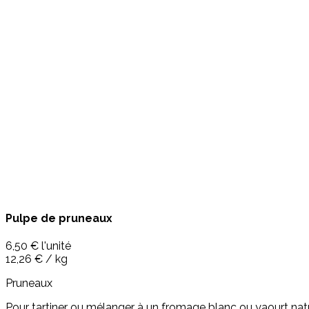
Pulpe de pruneaux
6,50 €
l'unité
12,26 € / kg
Pruneaux
Pour tartiner ou mélanger à un fromage blanc ou yaourt nat