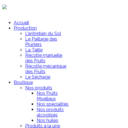
Mon Panier
Accueil
Production
L'entretien du Sol
Le Paillage des
Pruniers
La Taille
Récolte manuelle
des Fruits
Récolte mécanique
des Fruits
Le Séchage
Boutique
Nos produits
Nos Fruits
Moelleux
Nos spécialités
Nos produits
alcoolisés
Nos huiles
Produits à la une